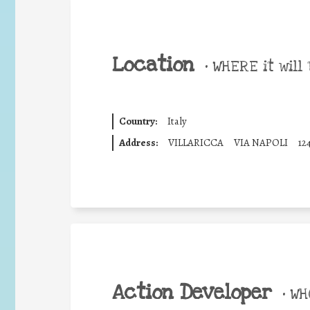
Location
•
WHERE it will 
Country:
Italy
Address:
VILLARICCA
VIA NAPOLI
12
Action Developer
•
WHO