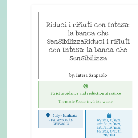
Riduci i rifiuti con Intesa:
la banca che
sensibilizzaRiduci i rifiuti
con Intesa: la banca che
sensibilizza
by:
Intesa Sanpaolo
Strict avoidance and reduction at source
Thematic Focus: invisible waste
Italy - Basilicata
-
PALAZZO SAN
20/11/21, 21/11/21,
GERVASIO
22/11/21, 23/11/21,
24/11/21, 25/11/21,
26/11/21, 27/11/21,
28/11/21