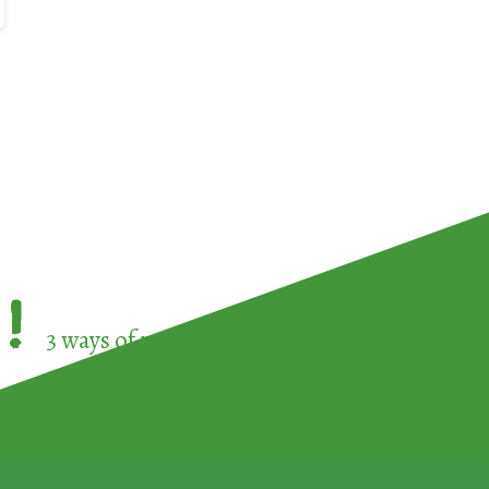
!
3 ways of participating in the
European Week 