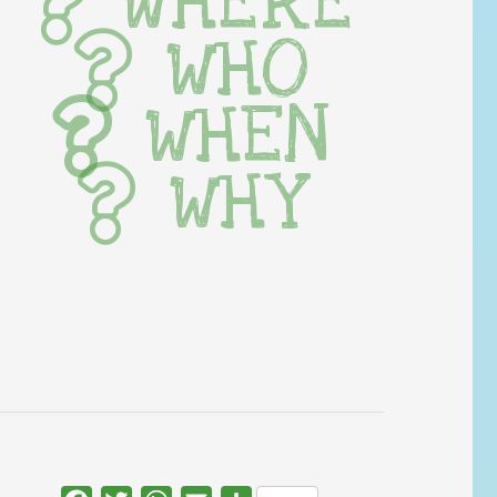
WHERE
WHO
WHEN
WHY