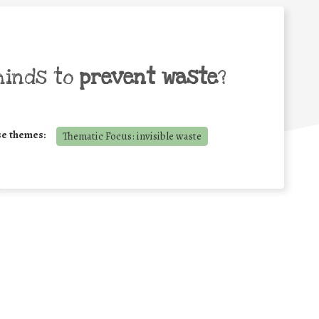
minds to
prevent waste
?
se themes:
Thematic Focus: invisible waste