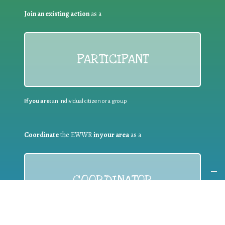
Join an existing action
as a
PARTICIPANT
If you are:
an individual citizen or a group
Coordinate
the EWWR
in your area
as a
COORDINATOR
If you are:
a public authority competent in the field of waste