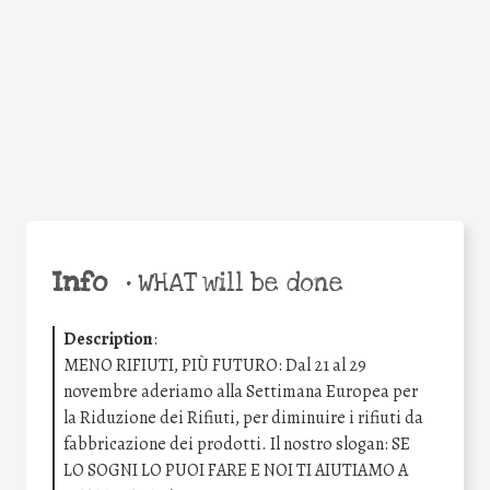
Facebook
Twitter
WhatsApp
Email
Share
Help the world,
share this action!
Info
•
WHAT will be done
Description
:
MENO RIFIUTI, PIÙ FUTURO: Dal 21 al 29
novembre aderiamo alla Settimana Europea per
la Riduzione dei Rifiuti, per diminuire i rifiuti da
fabbricazione dei prodotti. Il nostro slogan: SE
LO SOGNI LO PUOI FARE E NOI TI AIUTIAMO A