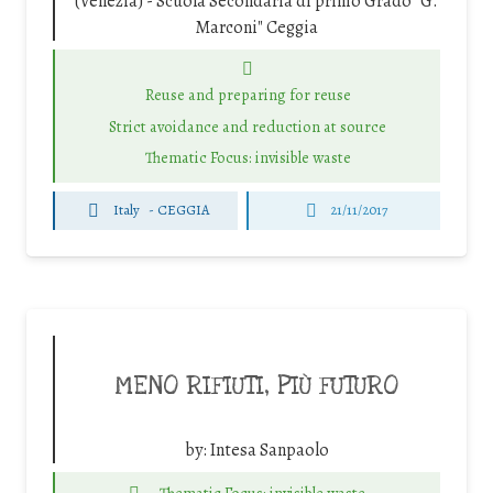
(Venezia) - Scuola Secondaria di primo Grado "G.
Marconi" Ceggia
Reuse and preparing for reuse
Strict avoidance and reduction at source
Thematic Focus: invisible waste
Italy
-
CEGGIA
21/11/2017
MENO RIFIUTI, PIÙ FUTURO
by:
Intesa Sanpaolo
Thematic Focus: invisible waste