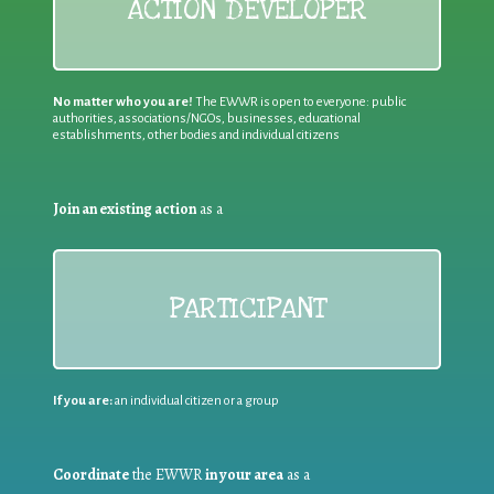
ACTION DEVELOPER
No matter who you are!
The EWWR is open to everyone: public
authorities, associations/NGOs, businesses, educational
establishments, other bodies and individual citizens
Join an existing action
as a
PARTICIPANT
If you are:
an individual citizen or a group
Coordinate
the EWWR
in your area
as a