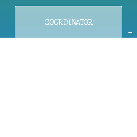
COORDINATOR
If you are:
a public authority competent in the field of waste
prevention