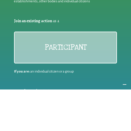
establishments, other bodies and individual citizens
Join an existing action
as a
PARTICIPANT
If you are:
an individual citizen or a group
Coordinate
the EWWR
in your area
as a
COORDINATOR