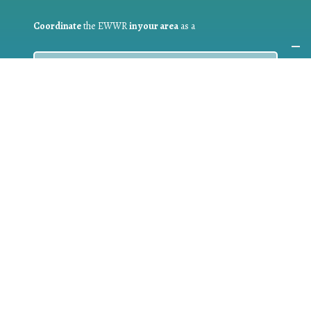
Coordinate
the EWWR
in your area
as a
COORDINATOR
If you are:
a public authority competent in the field of waste
prevention