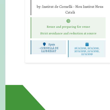
by:
Institut de Cornellà - Nou Institut Neus
Català
Reuse and preparing for reuse
Strict avoidance and reduction at source
Spain
-
CORNELLÀ DE
18/11/2019, 19/11/2019,
LLOBREGAT
20/11/2019, 21/11/2019,
22/11/2019