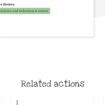
se themes:
voidance and reduction at source
Related actions