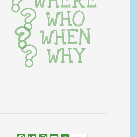
WHERE
WHO
WHEN
WHY