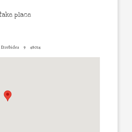
take place
 Etorbidea
9
48014