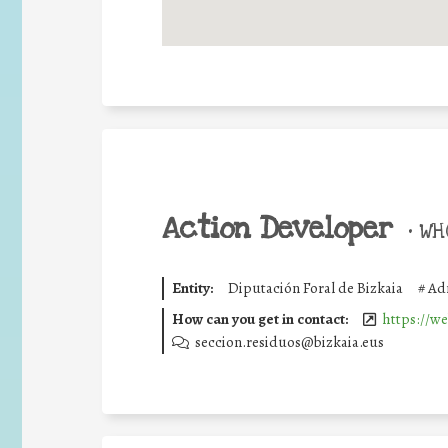
Action Developer
•
WHO
Entity:
Diputación Foral de Bizkaia
#
Adm
How can you get in contact:
https://we
seccion.residuos@bizkaia.eus