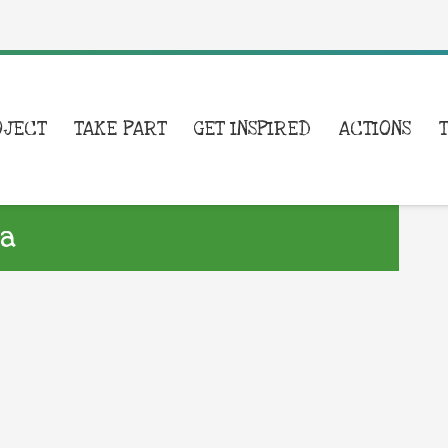
OJECT
TAKE PART
GET INSPIRED
ACTIONS
ía