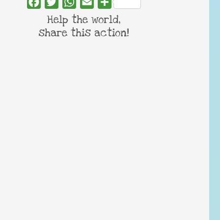
Facebook
Twitter
WhatsApp
Email
Share
Help the world,
share this action!