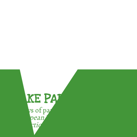
TAKE PART !
3 ways of participating in the
European Week for Waste
Reduction: