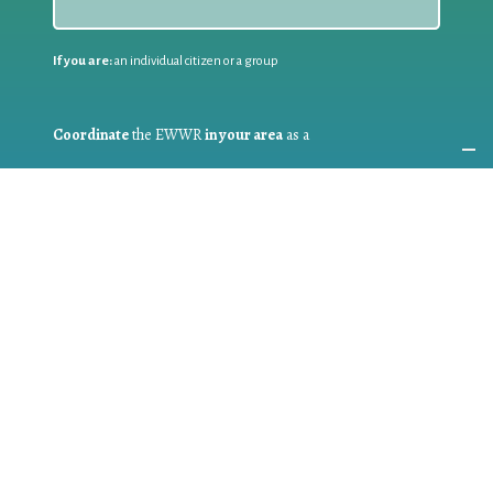
If you are:
an individual citizen or a group
Coordinate
the EWWR
in your area
as a
COORDINATOR
If you are:
a public authority competent in the field of waste
prevention