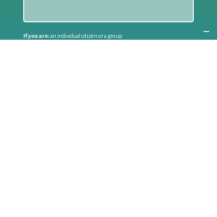
If you are:
an individual citizen or a group
Coordinate
the EWWR
in your area
as a
COORDINATOR
If you are:
a public authority competent in the field of waste
prevention