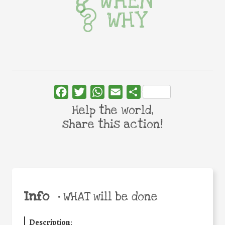
WHEN
WHY
Facebook
Twitter
WhatsApp
Email
Share
Help the world,
share this action!
Info
•
WHAT will be done
Description
: