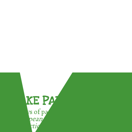
TAKE PART !
3 ways of participating in the
European Week for Waste
Reduction: