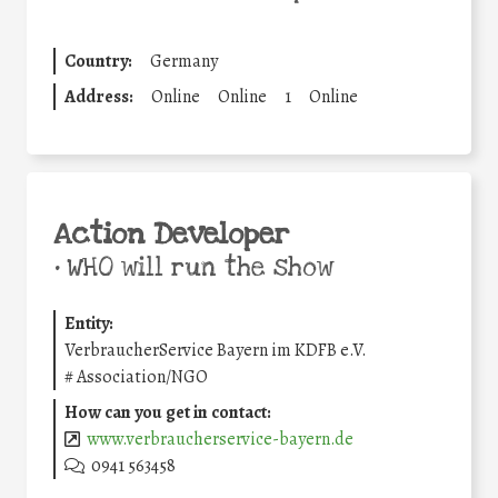
Country:
Germany
Address:
Online
Online
1
Online
Action Developer
•
WHO will run the show
Entity:
VerbraucherService Bayern im KDFB e.V.
#
Association/NGO
How can you get in contact:
www.verbraucherservice-bayern.de
0941 563458