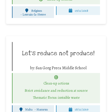
Belgium
19/11/2018
-
Louvain-la-Neuve
Let’s reduce not produce!
by:
San Gorg Preca Middle School
Clean-up actions
Strict avoidance and reduction at source
Thematic Focus: invisible waste
Malta
-
Hamrun
18/11/2019