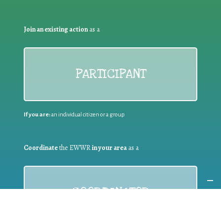
Join an existing action
as a
PARTICIPANT
If you are:
an individual citizen or a group
Coordinate
the EWWR
in your area
as a
COORDINATOR