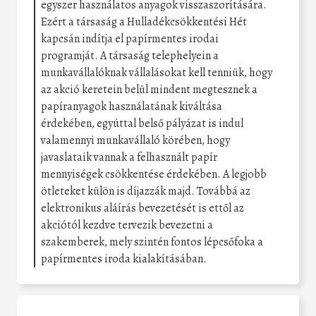
egyszer használatos anyagok visszaszorítására.
Ezért a társaság a Hulladékcsökkentési Hét
kapcsán indítja el papírmentes irodai
programját. A társaság telephelyein a
munkavállalóknak vállalásokat kell tenniük, hogy
az akció keretein belül mindent megtesznek a
papíranyagok használatának kiváltása
érdekében, egyúttal belső pályázat is indul
valamennyi munkavállaló körében, hogy
javaslataik vannak a felhasznált papír
mennyiségek csökkentése érdekében. A legjobb
ötleteket külön is díjazzák majd. Továbbá az
elektronikus aláírás bevezetését is ettől az
akciótól kezdve tervezik bevezetni a
szakemberek, mely szintén fontos lépcsőfoka a
papírmentes iroda kialakításában.