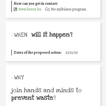
How can you get in contact:
www.kozut.hu
No nyilvános program.
will it happen?
• WHEN
Dates of the proposed action:
23/11/20
• WHY
join hands and minds to
prevent waste
?