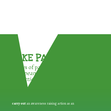
TAKE PART !
3 ways of participating in the
European Week for Waste
Reduction:
carry out
an awareness raising action as an