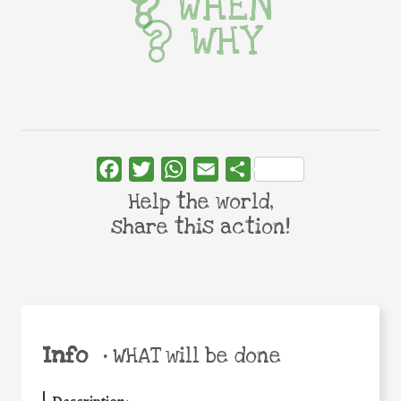
WHEN
WHY
Facebook
Twitter
WhatsApp
Email
Share
Help the world,
share this action!
Info
•
WHAT will be done