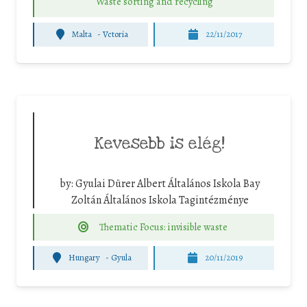
Waste sorting and recycling
Malta
-
Vctoria
22/11/2017
Kevesebb is elég!
by:
Gyulai Dürer Albert Általános Iskola Bay
Zoltán Általános Iskola Tagintézménye
Thematic Focus: invisible waste
Hungary
-
Gyula
20/11/2019