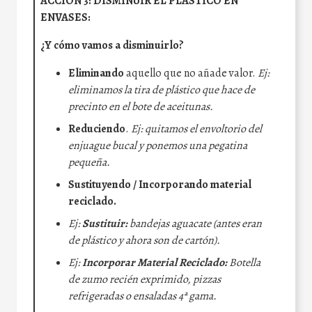
ACCIÓN 3: DISMINUIR EL PLÁSTICO EN
ENVASES:
¿Y cómo vamos a disminuirlo?
Eliminando
aquello que no añade valor.
Ej:
eliminamos la tira de plástico que hace de
precinto en el bote de aceitunas.
Reduciendo
.
Ej: quitamos el envoltorio del
enjuague bucal y ponemos una pegatina
pequeña.
Sustituyendo / Incorporando material
reciclado.
Ej:
Sustituir:
bandejas aguacate (antes eran
de plástico y ahora son de cartón).
Ej:
Incorporar Material Reciclado:
Botella
de zumo recién exprimido, pizzas
refrigeradas o ensaladas 4ª gama.