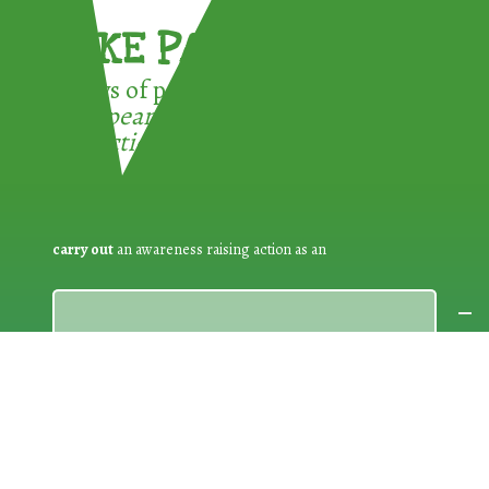
TAKE PART !
3 ways of participating in the
European Week for Waste
Reduction:
carry out
an awareness raising action as an
ACTION DEVELOPER
No matter who you are!
The EWWR is open to everyone: public
authorities, associations/NGOs, businesses, educational
establishments, other bodies and individual citizens