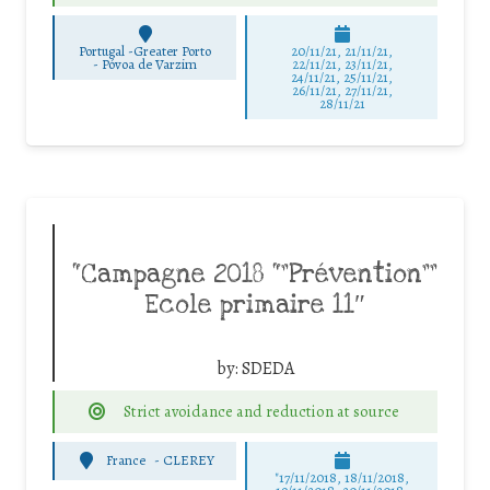
Portugal -Greater Porto
20/11/21, 21/11/21,
-
Póvoa de Varzim
22/11/21, 23/11/21,
24/11/21, 25/11/21,
26/11/21, 27/11/21,
28/11/21
“Campagne 2018 “”Prévention””
Ecole primaire 11″
by:
SDEDA
Strict avoidance and reduction at source
France
-
CLEREY
"17/11/2018, 18/11/2018,