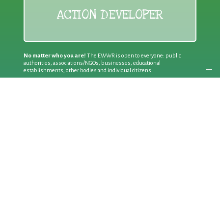
ACTION DEVELOPER
No matter who you are!
The EWWR is open to everyone: public
authorities, associations/NGOs, businesses, educational
establishments, other bodies and individual citizens
Join an existing action
as a
PARTICIPANT
If you are:
an individual citizen or a group