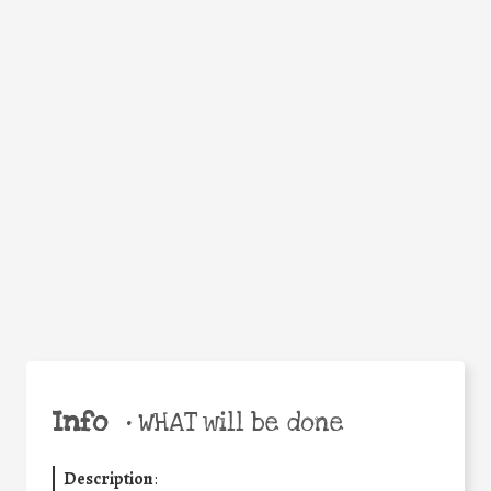
WHY
Facebook
Twitter
WhatsApp
Email
Share
Help the world,
share this action!
Info
•
WHAT will be done
Description
: