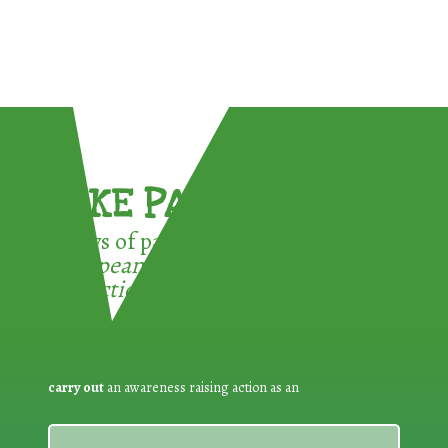
TAKE PART !
3 ways of participating in the
European Week for Waste
Reduction:
carry out
an awareness raising action as an