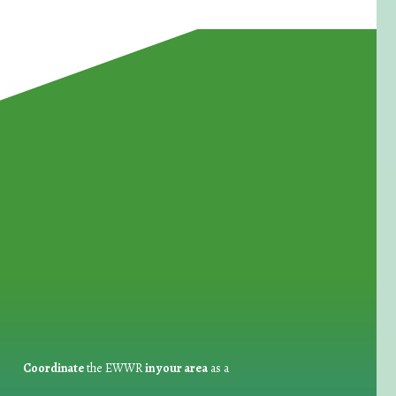
for Waste Reduction:
Coordinate
the EWWR
in your area
as a