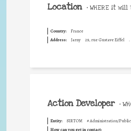
Location
•
WHERE it will 
Country:
France
Address:
Jarny
29, rue Gustave Eiffel
.
Action Developer
•
WHO
Entity:
SIRTOM
#
Administration/Public
How can you get in contact: