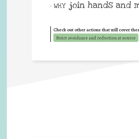
join hands and 
• WHY
Check out other actions that will cover the
Strict avoidance and reduction at source