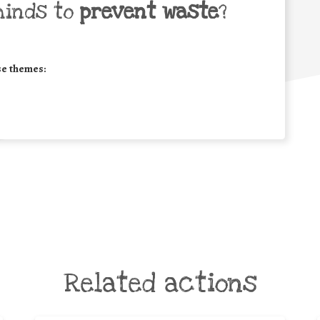
minds to
prevent waste
?
se themes:
Related actions