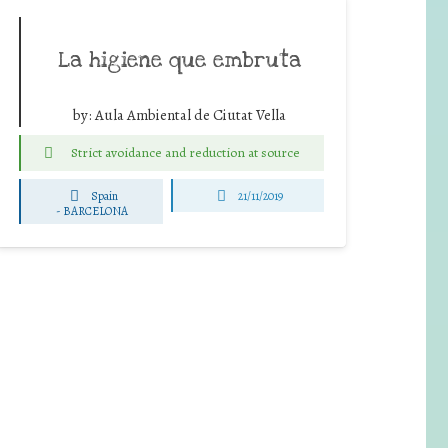
La higiene que embruta
by:
Aula Ambiental de Ciutat Vella
Strict avoidance and reduction at source
Spain
21/11/2019
-
BARCELONA