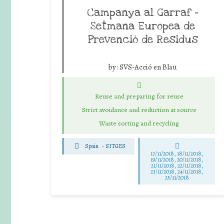
Campanya al Garraf –
Setmana Europea de
Prevenció de Residus
by:
SVS-Acció en Blau
Reuse and preparing for reuse
Strict avoidance and reduction at source
Waste sorting and recycling
Spain
-
SITGES
17/11/2018, 18/11/2018,
19/11/2018, 20/11/2018,
21/11/2018, 22/11/2018,
23/11/2018, 24/11/2018,
25/11/2018