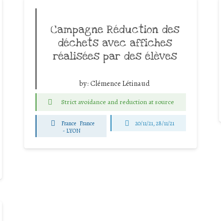
Campagne Réduction des
déchets avec affiches
réalisées par des élèves
by:
Clémence Létinaud
Strict avoidance and reduction at source
France
France
20/11/21, 28/11/21
-
LYON