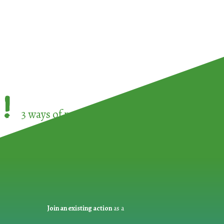
!
3 ways of participating in the
European Week 
Join an existing action
as a