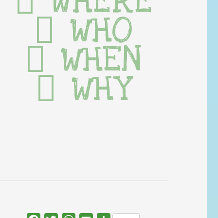
WHERE
WHO
WHEN
WHY