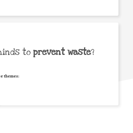
minds to
prevent waste
?
se themes: