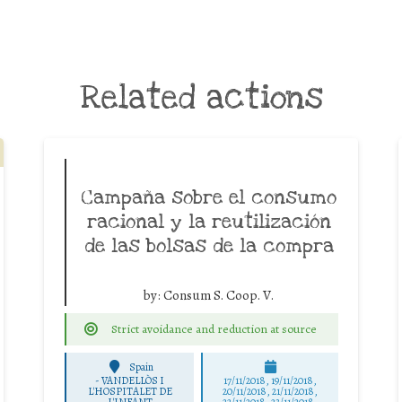
Related actions
Campaña sobre el consumo
racional y la reutilización
de las bolsas de la compra
by:
Consum S. Coop. V.
Strict avoidance and reduction at source
Spain
-
VANDELLÒS I
17/11/2018, 19/11/2018,
L'HOSPITALET DE
20/11/2018, 21/11/2018,