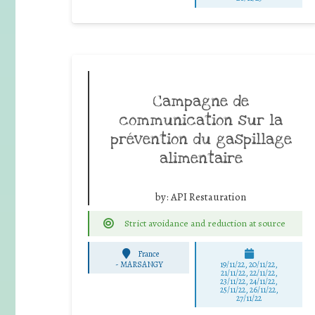
Campagne de
communication sur la
prévention du gaspillage
alimentaire
by:
API Restauration
Strict avoidance and reduction at source
France
-
MARSANGY
19/11/22, 20/11/22,
21/11/22, 22/11/22,
23/11/22, 24/11/22,
25/11/22, 26/11/22,
27/11/22