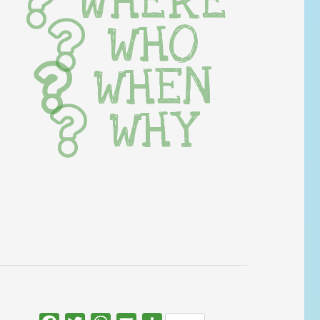
WHERE
WHO
WHEN
WHY