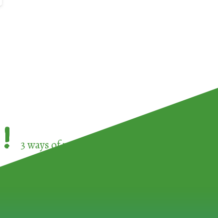
!
3 ways of participating in the
European Week 