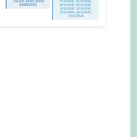
-
SAINT REMY SOUS
17/11/2018, 18/11/2018,
BARBUISE
19/11/2018, 20/11/2018,
21/11/2018, 22/11/2018,
23/11/2018, 24/11/2018,
25/11/3846