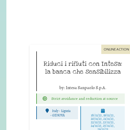
ONLINE ACTION
Riduci i rifiuti con Intesa:
la banca che sensibilizza
by:
Intesa Sanpaolo S.p.A.
Strict avoidance and reduction at source
Italy - Liguria
-
GENOVA
18/11/23, 19/11/23,
20/11/23, 21/11/23,
22/11/23, 23/11/23,
24/11/23, 25/11/23,
26/11/23