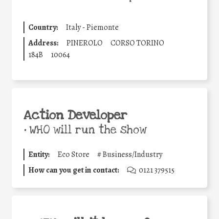
Country:
Italy - Piemonte
Address:
PINEROLO
CORSO TORINO
184B
10064
Action Developer
•
WHO will run the show
Entity:
Eco Store
#
Business/Industry
How can you get in contact:
0121 379515