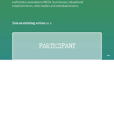
authorities, associations/NGOs, businesses, educational
establishments, other bodies and individual citizens
Join an existing action
as a
PARTICIPANT
If you are:
an individual citizen or a group
Coordinate
the EWWR
in your area
as a
COORDINATOR