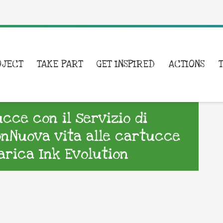
OJECT
TAKE PART
GET INSPIRED
ACTIONS
cce con il servizio di
onNuova vita alle cartucce
carica Ink Evolution