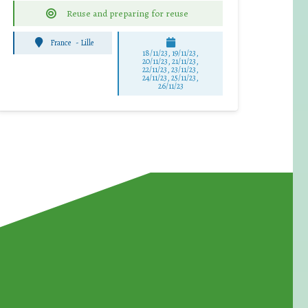
Reuse and preparing for reuse
France
-
Lille
18/11/23, 19/11/23,
20/11/23, 21/11/23,
22/11/23, 23/11/23,
24/11/23, 25/11/23,
26/11/23
for Waste Reduction: