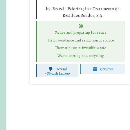
by:
Braval - Valorização e Tratamento de
Resíduos Sólidos, S.A.
Reuse and preparing for reuse
Strict avoidance and reduction at source
Thematic Focus: invisible waste
Waste sorting and recycling
Portugal
25/11/2017
-
Póvoa de Lanhoso