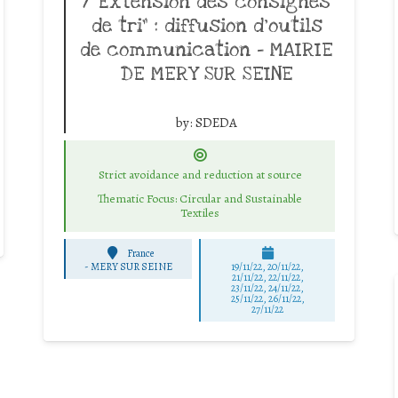
/ Extension des consignes
de tri” : diffusion d’outils
de communication – MAIRIE
DE MERY SUR SEINE
by:
SDEDA
Strict avoidance and reduction at source
Thematic Focus: Circular and Sustainable
Textiles
France
-
MERY SUR SEINE
19/11/22, 20/11/22,
21/11/22, 22/11/22,
23/11/22, 24/11/22,
25/11/22, 26/11/22,
27/11/22