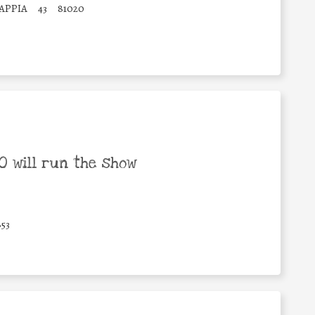
APPIA
43
81020
 will run the show
53