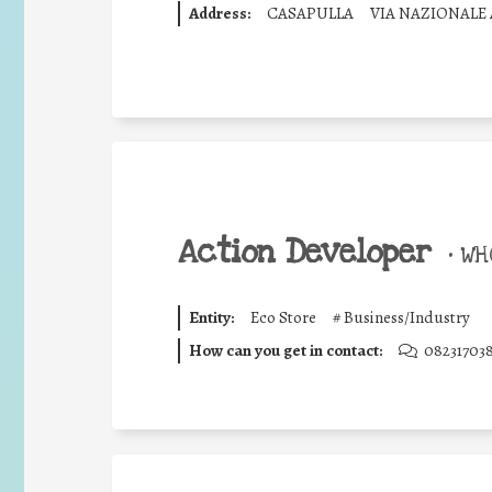
Address:
CASAPULLA
VIA NAZIONALE 
Action Developer
•
WHO
Entity:
Eco Store
#
Business/Industry
How can you get in contact:
082317038