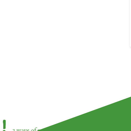
!
3 ways of participating in the
European Week 