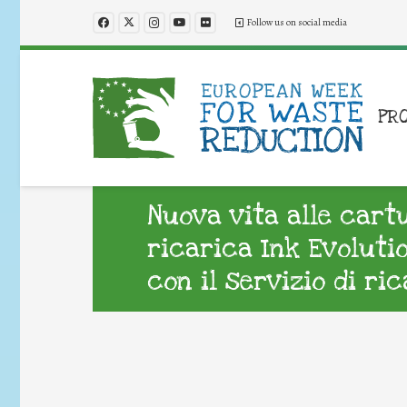
Follow us on social media
PR
Nuova vita alle cartu
ricarica Ink Evoluti
con il servizio di ri