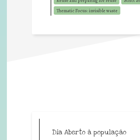
Reuse and preparing for reuse
Strict a
Thematic Focus: invisible waste
Dia Aberto à população