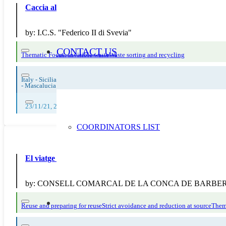
Caccia allo scartoCaccia allo scarto
by:
I.C.S. "Federico II di Svevia"
CONTACT US
Thematic Focus: invisible waste
Waste sorting and recycling
Italy - Sicilia
-
Mascalucia
23/11/21, 24/11/21, 25/11/21, 26/11/21
COORDINATORS LIST
El viatge de l’aliment – Escola Martí Poch
by:
CONSELL COMARCAL DE LA CONCA DE BARBE
Reuse and preparing for reuse
Strict avoidance and reduction at source
Them