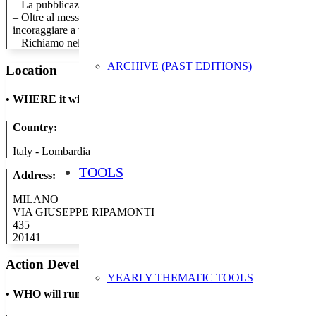
– La pubblicazione di una news nella nostra intranet aziendale che sarà
– Oltre al messaggio di default che invita a non stampare le ricevut
incoraggiare a visitare il sito ewwr.eu
– Richiamo nella news sul canale instagram
ARCHIVE (PAST EDITIONS)
Location
•
WHERE it will take place
Country:
Italy - Lombardia
TOOLS
Address:
MILANO
VIA GIUSEPPE RIPAMONTI
435
20141
Action Developer
YEARLY THEMATIC TOOLS
•
WHO will run the show