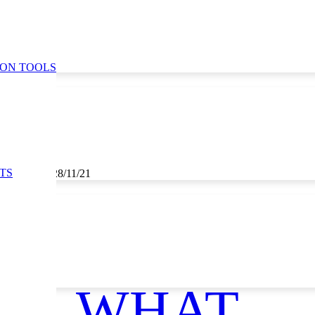
ION TOOLS
TS
1, 27/11/21, 28/11/21
aste
WHAT