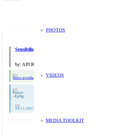
PHOTOS
Sensibilisation du personnel à la préparation d’assiettes en 
by:
API Restauration
VIDEOS
Strict avoidance and reduction at source
France
-
Epfig
18/11/2017, 19/11/2017, 20/11/2017, 21/11/2017, 22/11/2017, 23/11/2
MEDIA TOOLKIT