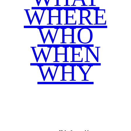
WHERE
WHO
WHEN
WHY
Facebook
Twitter
WhatsApp
Email
Share