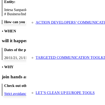
Entity:
Intesa Sanpaolo
#
Business/Industry
How can you get in contact:
ACTION DEVELOPERS’ COMMUNICAT
• WHEN
will it happen?
Dates of the proposed action:
TARGETED COMMUNICATION TOOLKI
20/11/21, 21/11/21, 22/11/21, 23/11/21, 24/11/21, 25/11/21, 26/11/2
• WHY
join hands and minds to
prevent waste
?
Check out other actions that will cover these themes:
LET’S CLEAN UP EUROPE TOOLS
Strict avoidance and reduction at source
Thematic Focus: invisible w