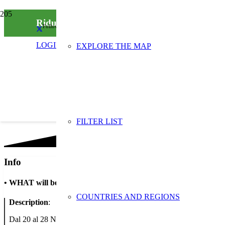
Riduci i rifiuti con Intesa: la banca che sensibi
Follow us on social media
LOGIN
EXPLORE THE MAP
FILTER LIST
Info
•
WHAT will be done
COUNTRIES AND REGIONS
Description
:
Dal 20 al 28 Novembre aderiamo alla Settimana Europea per la Riduzione