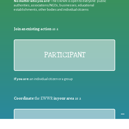
No matter who you are!
The EWWR is open to everyone: public
authorities, associations/NGOs, businesses, educational
establishments, other bodies and individual citizens
Join an existing action
as a
PARTICIPANT
If you are:
an individual citizen or a group
Coordinate
the EWWR
in your area
as a
COORDINATOR