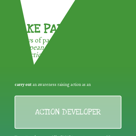
TAKE PART !
3 ways of participating in the
European Week for Waste
Reduction:
carry out
an awareness raising action as an
ACTION DEVELOPER