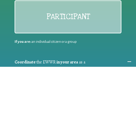
PARTICIPANT
If you are:
an individual citizen or a group
Coordinate
the EWWR
in your area
as a
COORDINATOR
If you are:
a public authority competent in the field of waste
prevention