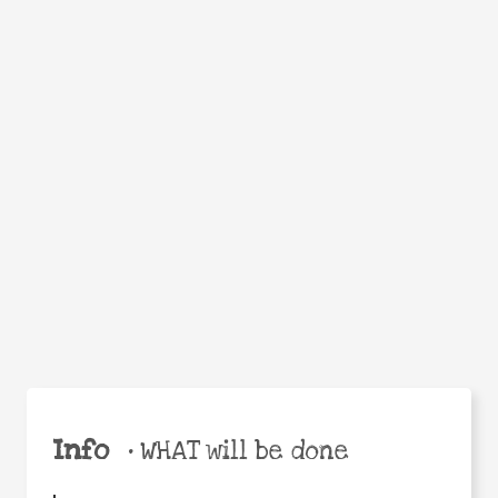
WHEN
WHY
Facebook
Twitter
WhatsApp
Email
Share
Help the world,
share this action!
Info
•
WHAT will be done