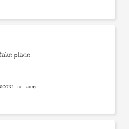
take place
USCONI
10
20017