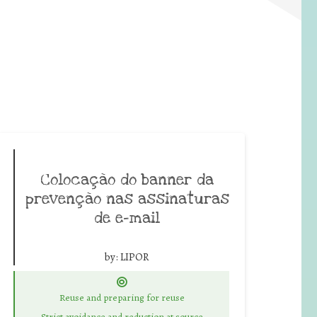
Colocação do banner da
prevenção nas assinaturas
de e-mail
by:
LIPOR
Reuse and preparing for reuse
Strict avoidance and reduction at source