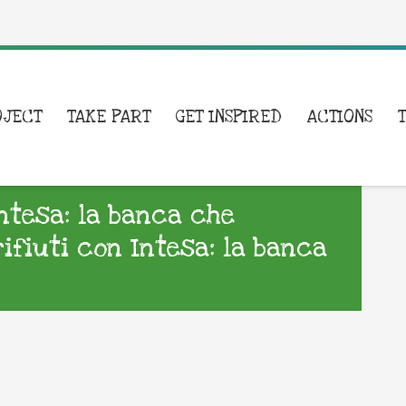
OJECT
TAKE PART
GET INSPIRED
ACTIONS
Intesa: la banca che
rifiuti con Intesa: la banca