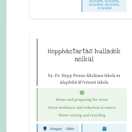
23/11/2016, 24/11/2016,
25/11/2016, 26/11/2016,
27/11/2016
Heppháztartás hulladék
nélkül
by:
Dr. Hepp Ferenc Általános Iskola és
Alapfokú M?vészeti Iskola
Reuse and preparing for reuse
Strict avoidance and reduction at source
Waste sorting and recycling
Hungary
-
Békés