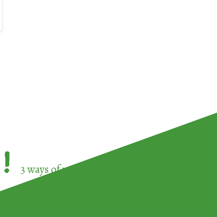
!
3 ways of participating in the
European Week 