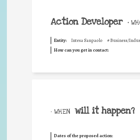
Action Developer
•
WHO
Entity:
Intesa Sanpaolo
#
Business/Indus
How can you get in contact:
will it happen?
• WHEN
Dates of the proposed action: