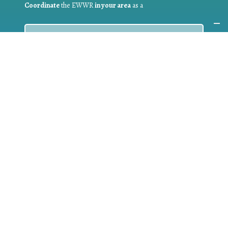
Coordinate
the EWWR
in your area
as a
COORDINATOR
If you are:
a public authority competent in the field of waste
prevention