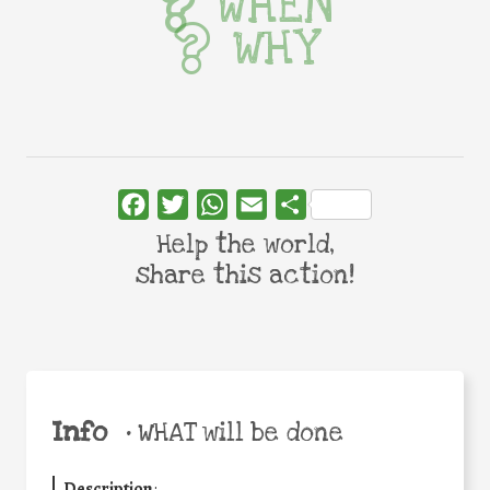
WHEN
WHY
Facebook
Twitter
WhatsApp
Email
Share
Help the world,
share this action!
Info
•
WHAT will be done
Description
: