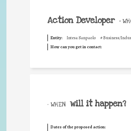
Action Developer
•
WHO
Entity:
Intesa Sanpaolo
#
Business/Indus
How can you get in contact:
will it happen?
• WHEN
Dates of the proposed action: