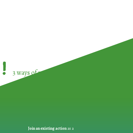
!
3 ways of participating in the
European Week 
Join an existing action
as a