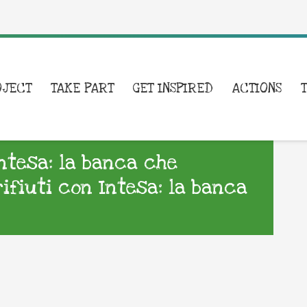
OJECT
TAKE PART
GET INSPIRED
ACTIONS
Intesa: la banca che
rifiuti con Intesa: la banca