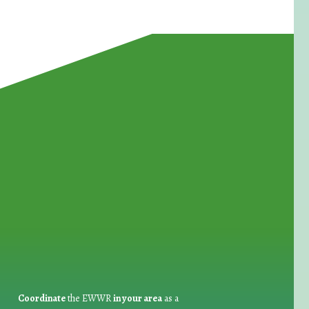
for Waste Reduction:
Coordinate
the EWWR
in your area
as a