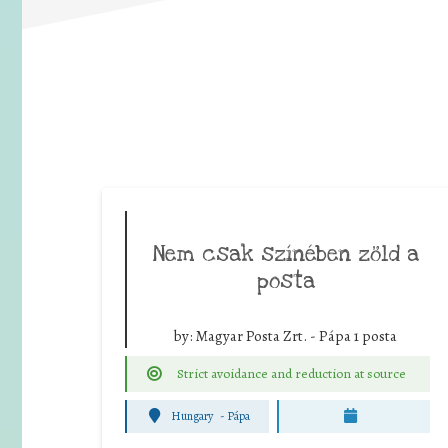
Nem csak színében zöld a
posta
by:
Magyar Posta Zrt. - Pápa 1 posta
Strict avoidance and reduction at source
Hungary
-
Pápa