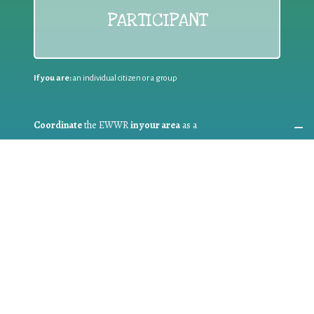
PARTICIPANT
If you are:
an individual citizen or a group
Coordinate
the EWWR
in your area
as a
COORDINATOR
If you are:
a public authority competent in the field of waste
prevention