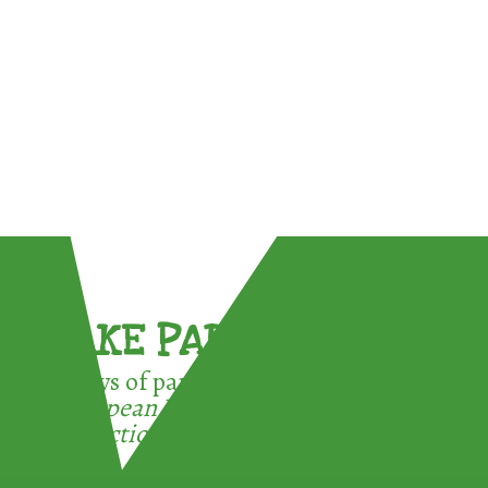
TAKE PART !
3 ways of participating in the
European Week for Waste
Reduction: