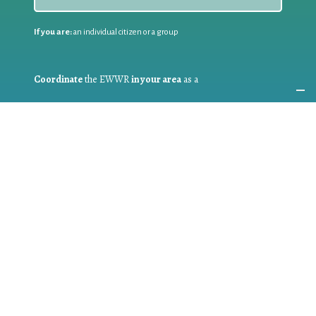
If you are:
an individual citizen or a group
Coordinate
the EWWR
in your area
as a
COORDINATOR
If you are:
a public authority competent in the field of waste
prevention