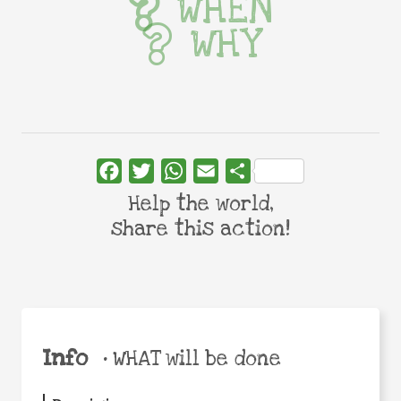
WHEN
WHY
Facebook
Twitter
WhatsApp
Email
Share
Help the world,
share this action!
Info
•
WHAT will be done