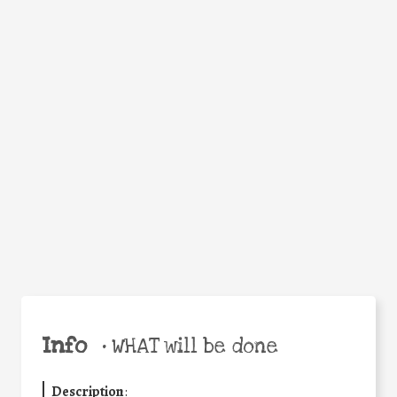
WHEN
WHY
Facebook
Twitter
WhatsApp
Email
Share
Help the world,
share this action!
Info
•
WHAT will be done
Description
: