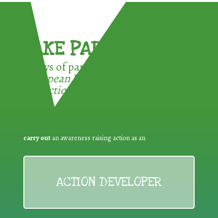
TAKE PART !
3 ways of participating in the
European Week for Waste
Reduction:
carry out
an awareness raising action as an
ACTION DEVELOPER