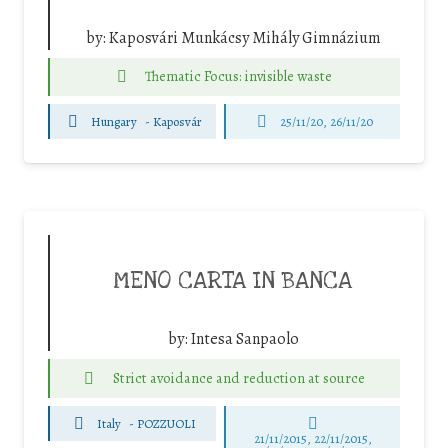
by:
Kaposvári Munkácsy Mihály Gimnázium
Thematic Focus: invisible waste
Hungary
-
Kaposvár
25/11/20, 26/11/20
MENO CARTA IN BANCA
by:
Intesa Sanpaolo
Strict avoidance and reduction at source
Italy
-
POZZUOLI
21/11/2015, 22/11/2015,