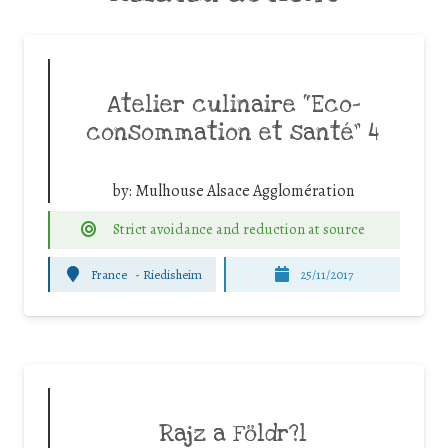
Atelier culinaire “Eco-
consommation et santé” 4
by:
Mulhouse Alsace Agglomération
Strict avoidance and reduction at source
France
-
Riedisheim
25/11/2017
Rajz a Földr?l