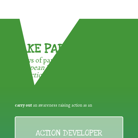
TAKE PART !
3 ways of participating in the
European Week for Waste
Reduction:
carry out
an awareness raising action as an
ACTION DEVELOPER