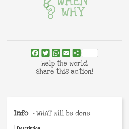
WHEN
WHY
Facebook
Twitter
WhatsApp
Email
Share
Help the world,
share this action!
Info
•
WHAT will be done
Description
: