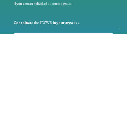
If you are:
an individual citizen or a group
Coordinate
the EWWR
in your area
as a
COORDINATOR
If you are:
a public authority competent in the field of waste
prevention