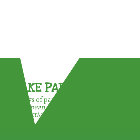
TAKE PART !
3 ways of participating in the
European Week for Waste
Reduction: