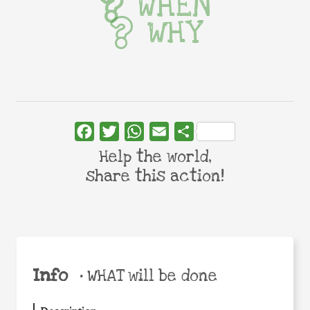
WHEN
WHY
Facebook
Twitter
WhatsApp
Email
Share
Help the world,
share this action!
Info
•
WHAT will be done