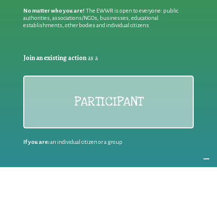
No matter who you are!
The EWWR is open to everyone: public
authorities, associations/NGOs, businesses, educational
establishments, other bodies and individual citizens
Join an existing action
as a
PARTICIPANT
If you are:
an individual citizen or a group
Coordinate
the EWWR
in your area
as a