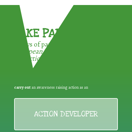
TAKE PART !
3 ways of participating in the
European Week for Waste
Reduction:
carry out
an awareness raising action as an
ACTION DEVELOPER