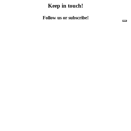
Keep in touch!
Follow us or subscribe!
Facebook
Instagram
Flickr
Twitter
YouTube
Direct contacts
contact@ewwr.eu
+32 (0)2 234 65 00
ACR+
Association of Cities and Regions
for sustainable Resource management
contact@ewwr.eu
+32 (0)2 234 65 00