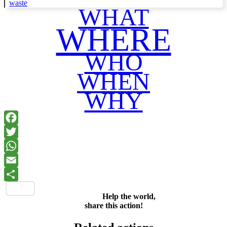
waste
WHAT
WHERE
WHO
WHEN
WHY
Facebook
Twitter
WhatsApp
Email
Share
Help the world,
share this action!