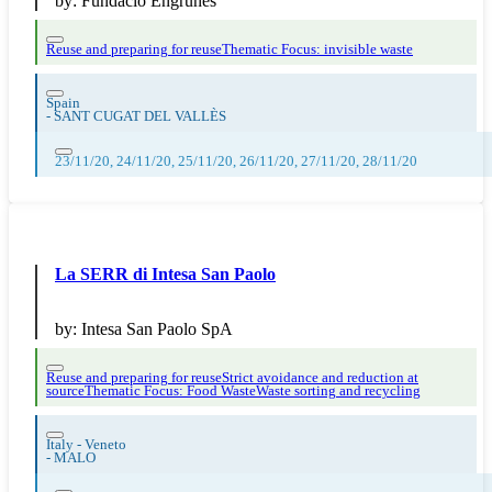
by:
Fundació Engrunes
Reuse and preparing for reuse
Thematic Focus: invisible waste
Spain
-
SANT CUGAT DEL VALLÈS
23/11/20, 24/11/20, 25/11/20, 26/11/20, 27/11/20, 28/11/20
La SERR di Intesa San Paolo
by:
Intesa San Paolo SpA
Reuse and preparing for reuse
Strict avoidance and reduction at
source
Thematic Focus: Food Waste
Waste sorting and recycling
Italy - Veneto
-
MALO