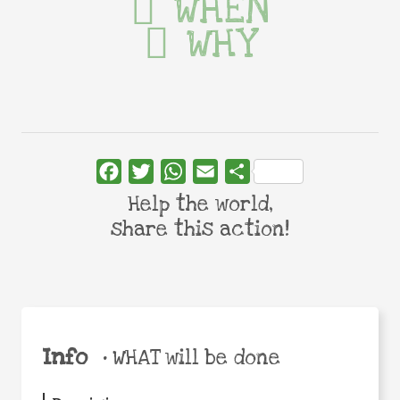
WHEN
WHY
Facebook
Twitter
WhatsApp
Email
Share
Help the world,
share this action!
Info
•
WHAT will be done