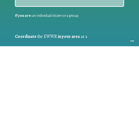
If you are:
an individual citizen or a group
Coordinate
the EWWR
in your area
as a
COORDINATOR
If you are:
a public authority competent in the field of waste
prevention