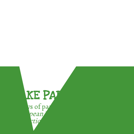
TAKE PART !
3 ways of participating in the
European Week for Waste
Reduction: