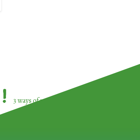
!
3 ways of participating in the
European Week 