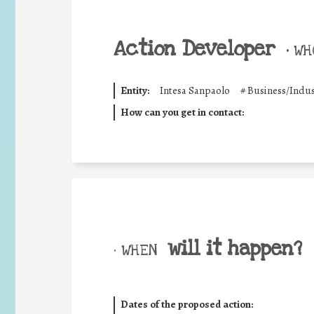
Action Developer
•
WHO
Entity:
Intesa Sanpaolo
#
Business/Indus
How can you get in contact:
will it happen?
• WHEN
Dates of the proposed action: