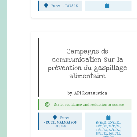
France
-
TARARE
Campagne de
communication sur la
prévention du gaspillage
alimentaire
by:
API Restauration
Strict avoidance and reduction at source
France
-
RUEIL MALMAISON
19/11/22, 20/11/22,
CEDEX
21/11/22, 22/11/22,
23/11/22, 24/11/22,
25/11/22, 26/11/22,
27/11/22