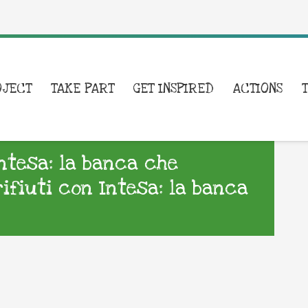
OJECT
TAKE PART
GET INSPIRED
ACTIONS
Intesa: la banca che
rifiuti con Intesa: la banca