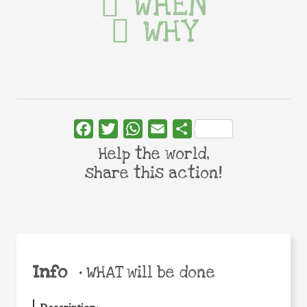
WHEN
WHY
Facebook
Twitter
WhatsApp
Email
Share
Help the world,
share this action!
Info
•
WHAT will be done