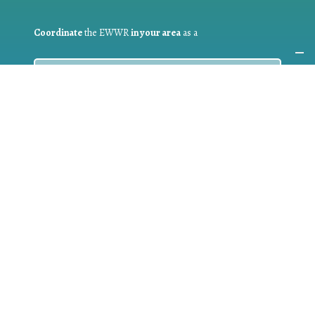
Coordinate
the EWWR
in your area
as a
COORDINATOR
If you are:
a public authority competent in the field of waste
prevention