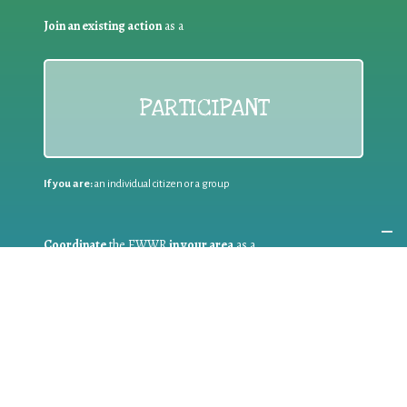
Join an existing action
as a
PARTICIPANT
If you are:
an individual citizen or a group
Coordinate
the EWWR
in your area
as a
COORDINATOR
If you are:
a public authority competent in the field of waste