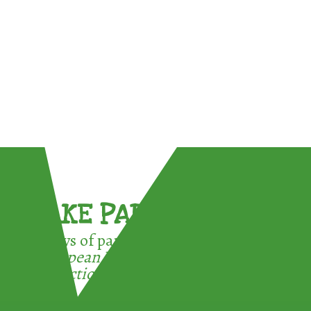
TAKE PART !
3 ways of participating in the
European Week for Waste
Reduction: