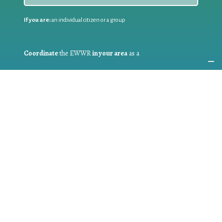
If you are:
an individual citizen or a group
Coordinate
the EWWR
in your area
as a
COORDINATOR
If you are:
a public authority competent in the field of waste
prevention