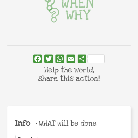
WHEN
WHY
Facebook
Twitter
WhatsApp
Email
Share
Help the world,
share this action!
Info
•
WHAT will be done