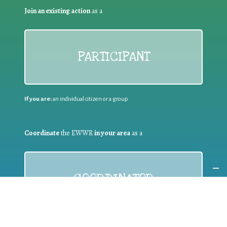
Join an existing action
as a
PARTICIPANT
If you are:
an individual citizen or a group
Coordinate
the EWWR
in your area
as a
COORDINATOR
If you are:
a public authority competent in the field of waste