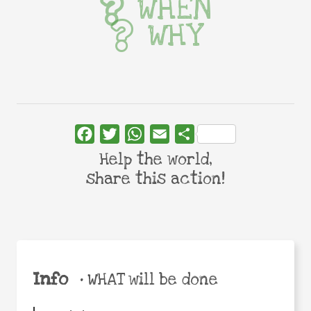
WHEN
WHY
Facebook
Twitter
WhatsApp
Email
Share
Help the world,
share this action!
Info
•
WHAT will be done