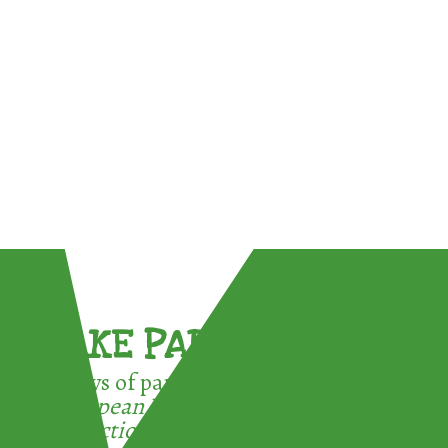
TAKE PART !
3 ways of participating in the
European Week for Waste
Reduction: