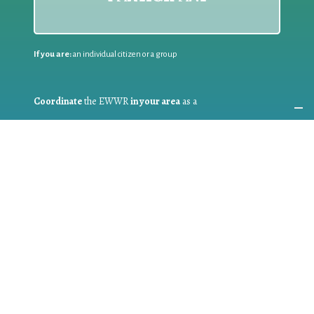
If you are:
an individual citizen or a group
Coordinate
the EWWR
in your area
as a
COORDINATOR
If you are:
a public authority competent in the field of waste
prevention