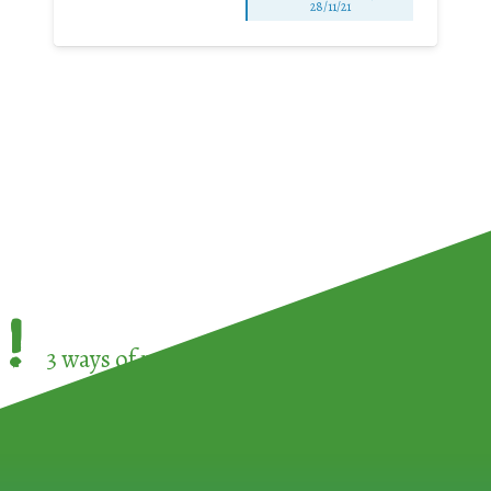
28/11/21
!
3 ways of participating in the
European Week 