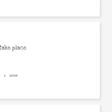
take place
I
3
21016