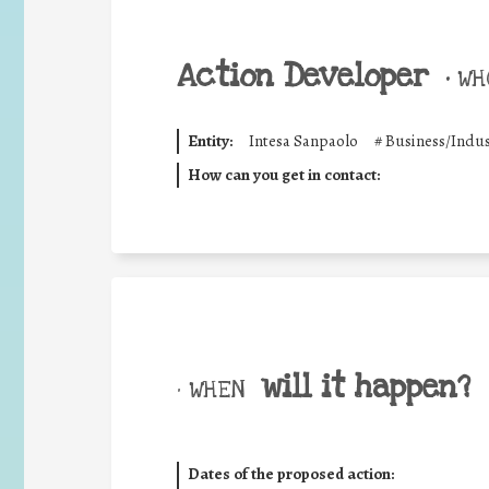
Action Developer
•
WHO
Entity:
Intesa Sanpaolo
#
Business/Indus
How can you get in contact:
will it happen?
• WHEN
Dates of the proposed action: