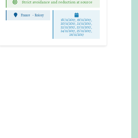
Strict avoidance and reduction at source
France
-
Roissy
18/11/2017, 19/11/2017,
20/11/2017, 21/11/2017,
22/11/2017, 23/11/2017,
24/11/2017, 25/11/2017,
26/11/2017