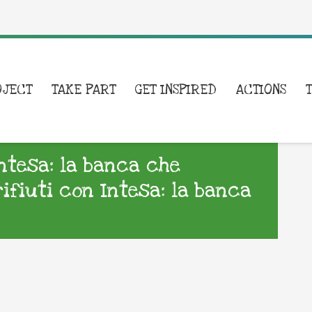
OJECT
TAKE PART
GET INSPIRED
ACTIONS
Intesa: la banca che
rifiuti con Intesa: la banca