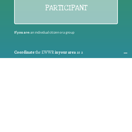
PARTICIPANT
If you are:
an individual citizen or a group
Coordinate
the EWWR
in your area
as a
COORDINATOR
If you are:
a public authority competent in the field of waste
prevention