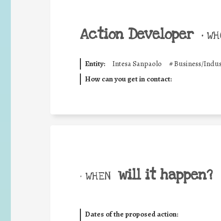
Action Developer
•
WHO
Entity:
Intesa Sanpaolo
#
Business/Indus
How can you get in contact:
will it happen?
• WHEN
Dates of the proposed action: