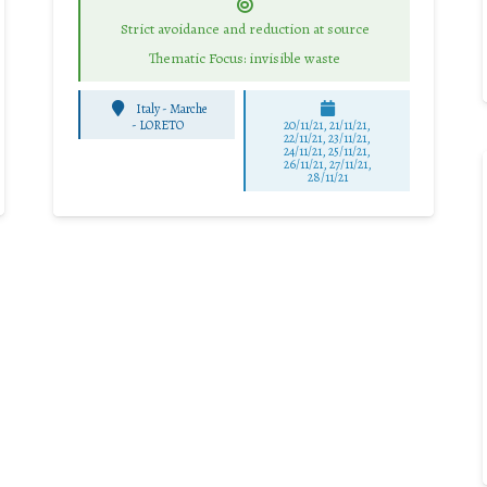
Strict avoidance and reduction at source
Thematic Focus: invisible waste
Italy - Marche
-
LORETO
20/11/21, 21/11/21,
22/11/21, 23/11/21,
24/11/21, 25/11/21,
26/11/21, 27/11/21,
28/11/21