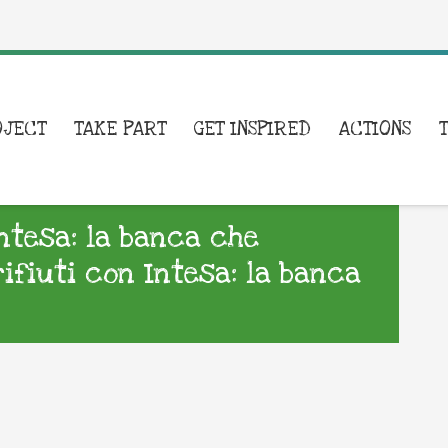
OJECT
TAKE PART
GET INSPIRED
ACTIONS
Intesa: la banca che
rifiuti con Intesa: la banca