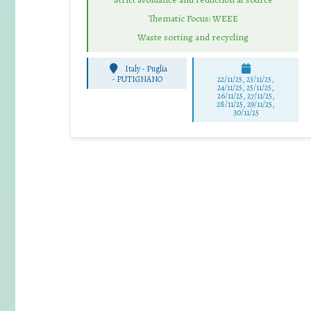
Thematic Focus: WEEE
Waste sorting and recycling
Italy - Puglia
-
PUTIGNANO
22/11/25
,
23/11/25
,
24/11/25
,
25/11/25
,
26/11/25
,
27/11/25
,
28/11/25
,
29/11/25
,
30/11/25