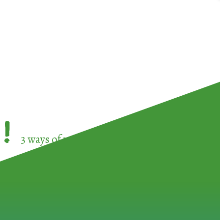
!
3 ways of participating in the
European Week 