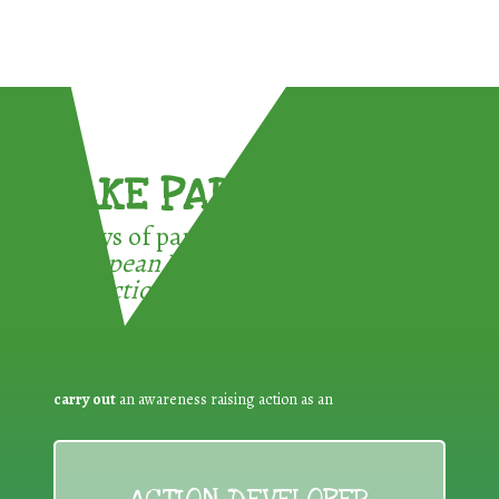
TAKE PART !
3 ways of participating in the
European Week for Waste
Reduction:
carry out
an awareness raising action as an