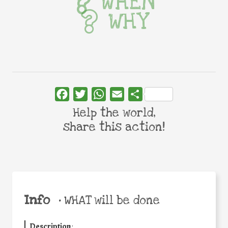
WHEN
WHY
Facebook
Twitter
WhatsApp
Email
Share
Help the world,
share this action!
Info
•
WHAT will be done
Description
: