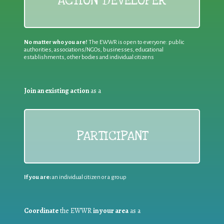
ACTION DEVELOPER
No matter who you are!
The EWWR is open to everyone: public
authorities, associations/NGOs, businesses, educational
establishments, other bodies and individual citizens
Join an existing action
as a
PARTICIPANT
If you are:
an individual citizen or a group
Coordinate
the EWWR
in your area
as a