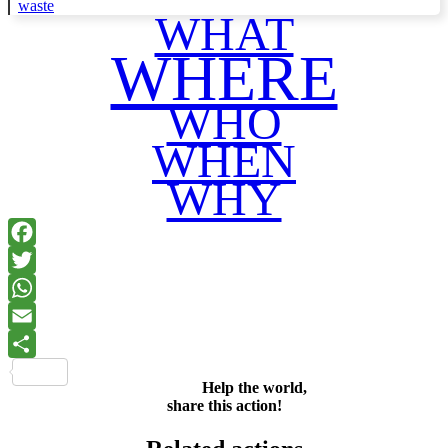
waste
WHAT
WHERE
WHO
WHEN
WHY
Facebook
Twitter
WhatsApp
Email
Share
Help the world,
share this action!