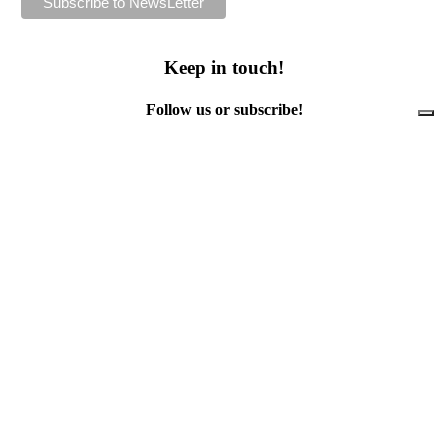
Keep in touch!
Follow us or subscribe!
Facebook
Instagram
Flickr
Twitter
YouTube
Direct contacts
contact@ewwr.eu
+32 (0)2 234 65 00
ACR+
Association of Cities and Regions
for sustainable Resource management