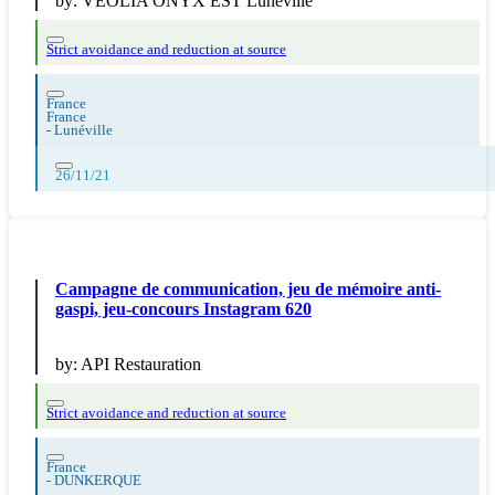
by:
VEOLIA ONYX EST Lunéville
Strict avoidance and reduction at source
France
France
-
Lunéville
26/11/21
Campagne de communication, jeu de mémoire anti-
gaspi, jeu-concours Instagram 620
by:
API Restauration
Strict avoidance and reduction at source
France
-
DUNKERQUE