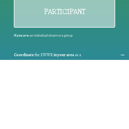
PARTICIPANT
If you are:
an individual citizen or a group
Coordinate
the EWWR
in your area
as a
COORDINATOR
If you are:
a public authority competent in the field of waste
prevention