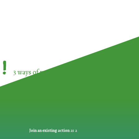
!
3 ways of participating in the
European Week 
Join an existing action
as a