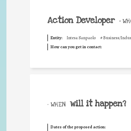
Action Developer
•
WHO
Entity:
Intesa Sanpaolo
#
Business/Indus
How can you get in contact:
will it happen?
• WHEN
Dates of the proposed action: