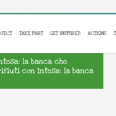
OJECT
TAKE PART
GET INSPIRED
ACTIONS
Intesa: la banca che
rifiuti con Intesa: la banca