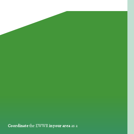
for Waste Reduction:
Coordinate
the EWWR
in your area
as a