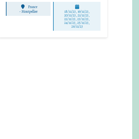
France
-
Montpellier
18/11/23, 19/11/23,
20/11/23, 21/11/23,
22/11/23, 23/11/23,
24/11/23, 25/11/23,
26/11/23