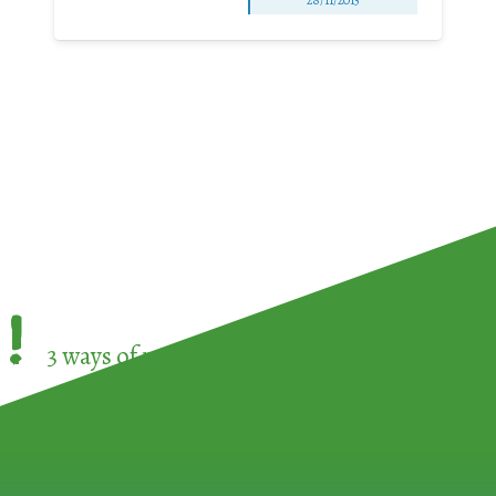
!
3 ways of participating in the
European Week 