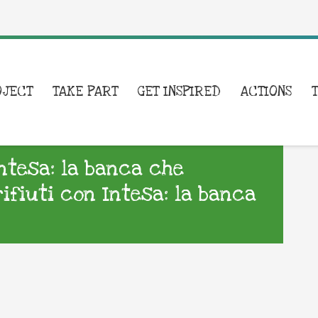
OJECT
TAKE PART
GET INSPIRED
ACTIONS
Intesa: la banca che
rifiuti con Intesa: la banca