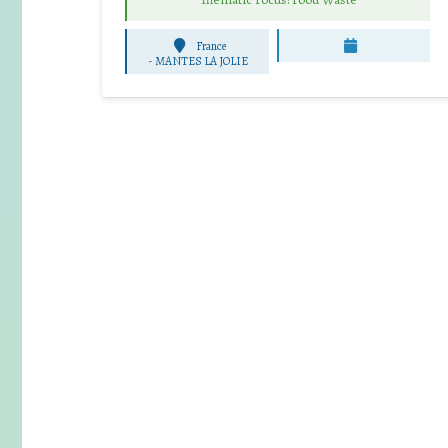
France
-
MANTES LA JOLIE