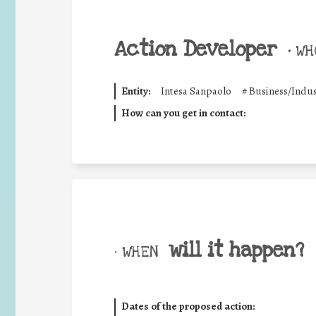
Action Developer
•
WHO
Entity:
Intesa Sanpaolo
#
Business/Indus
How can you get in contact:
will it happen?
• WHEN
Dates of the proposed action: