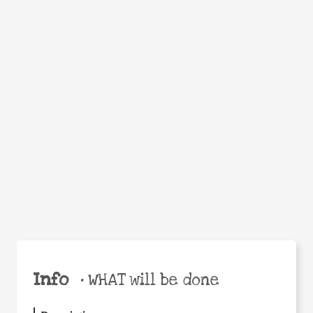
WHEN
WHY
Facebook
Twitter
WhatsApp
Email
Share
Help the world,
share this action!
Info
•
WHAT will be done