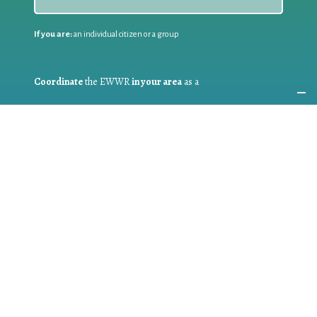
If you are:
an individual citizen or a group
Coordinate
the EWWR
in your area
as a
COORDINATOR
If you are:
a public authority competent in the field of waste
prevention