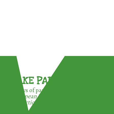
TAKE PART !
3 ways of participating in the
European Week for Waste
Reduction: