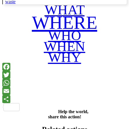
waste
WHAT
WHERE
WHO
WHEN
WHY
Facebook
Twitter
WhatsApp
Email
Share
Help the world,
share this action!