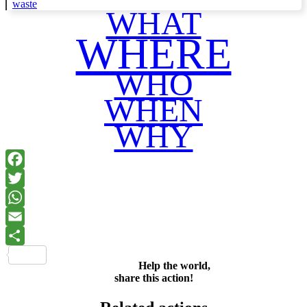
waste
WHAT
WHERE
WHO
WHEN
WHY
Facebook
Twitter
WhatsApp
Email
Share
Help the world,
share this action!