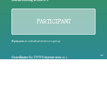
PARTICIPANT
If you are:
an individual citizen or a group
Coordinate
the EWWR
in your area
as a
COORDINATOR
If you are:
a public authority competent in the field of waste
prevention