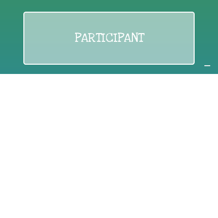
PARTICIPANT
If you are:
an individual citizen or a group
Coordinate
the EWWR
in your area
as a
COORDINATOR
If you are:
a public authority competent in the field of waste
prevention