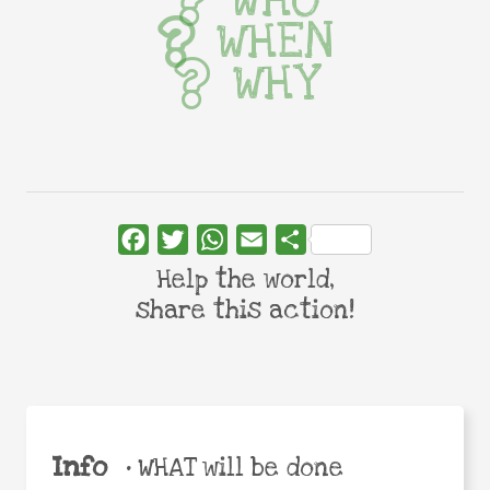
WHO
WHEN
WHY
Facebook
Twitter
WhatsApp
Email
Share
Help the world,
share this action!
Info
•
WHAT will be done